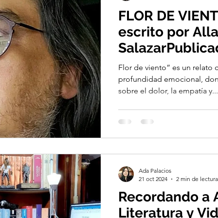
FLOR DE VIENT
escrito por All
SalazarPublicad
“Un poco para n
Flor de viento” es un relato
Escrito entre M
profundidad emocional, donde
sobre el dolor, la empatía y...
Ecuador, octub
de 2019.
Ada Palacios
21 oct 2024
2 min de lectura
Recordando a A
Literatura y Vi