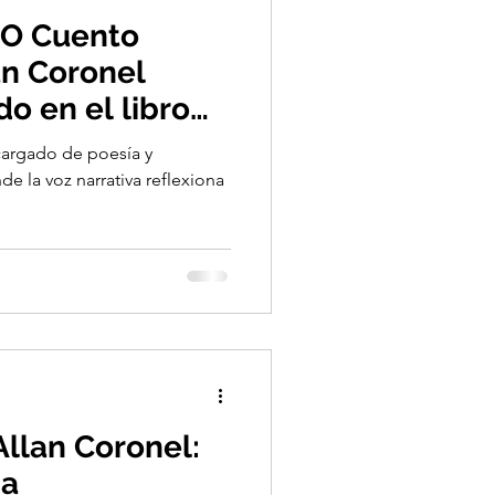
O Cuento
an Coronel
o en el libro
o morir”.
 cargado de poesía y
éxico y
 la voz narrativa reflexiona
re y noviembre
llan Coronel:
da