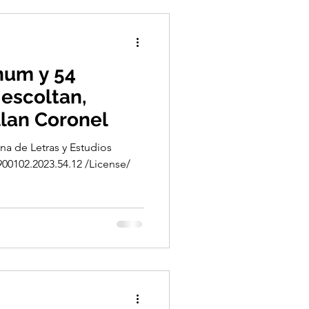
num y 54
escoltan,
lan Coronel
na de Letras y Estudios
900102.2023.54.12 /License/
.