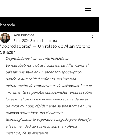
Entrada
Ada Palacios
6 dic 2024
3 min de lectura
“Depredadores” — Un relato de Allan Coronel
Salazar
Depredadores,” un cuento incluido en 
Vengerobátinos y otras ficciones, de Allan Coronel 
Salazar, nos sitúa en un escenario apocalíptico 
donde la humanidad enfrenta una invasión 
extraterrestre de proporciones devastadoras. Lo que 
inicialmente se percibe como simples rumores sobre 
luces en el cielo y especulaciones acerca de seres 
de otros mundos, rápidamente se transforma en una 
realidad aterradora: una civilización 
tecnológicamente superior ha llegado para despojar 
a la humanidad de sus recursos y, en última 
instancia, de su existencia.